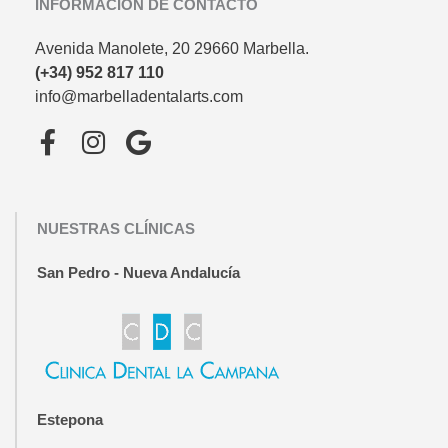
INFORMACIÓN DE CONTACTO
Avenida Manolete, 20 29660 Marbella.
(+34) 952 817 110
info@marbelladentalarts.com
F
I
G
a
n
o
c
s
o
e
t
g
NUESTRAS CLÍNICAS
b
a
l
o
g
e
San Pedro - Nueva Andalucía
o
r
k
a
-
m
f
Estepona